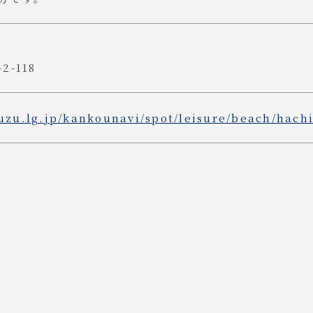
-118
suzu.lg.jp/kankounavi/spot/leisure/beach/hac