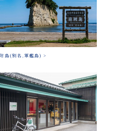
附島(別名,軍艦島) >