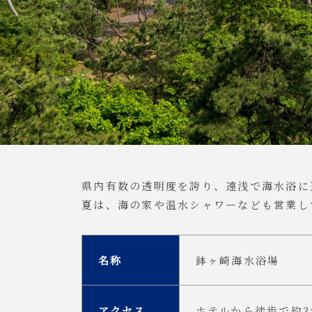
県内有数の透明度を誇り、遠浅で海水浴に
夏は、海の家や温水シャワーなども営業し
名称
鉢ヶ崎海水浴場
アクセス
ホテルから徒歩で約3