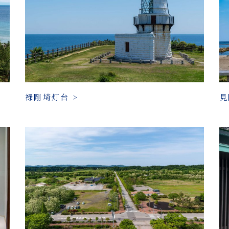
禄剛埼灯台 >
見