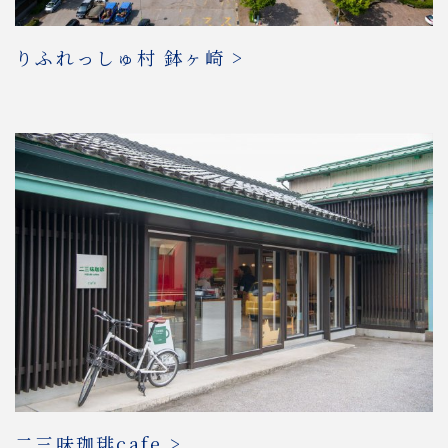
りふれっしゅ村 鉢ヶ崎 >
二三味珈琲cafe >