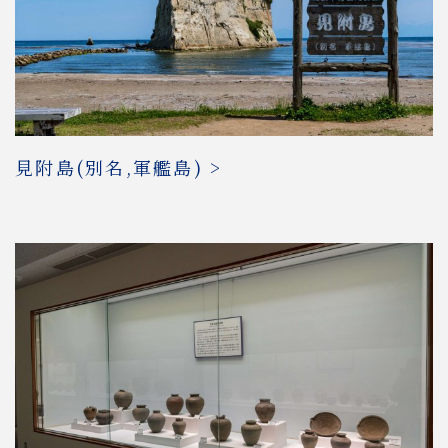
見附島(別名,軍艦島) >